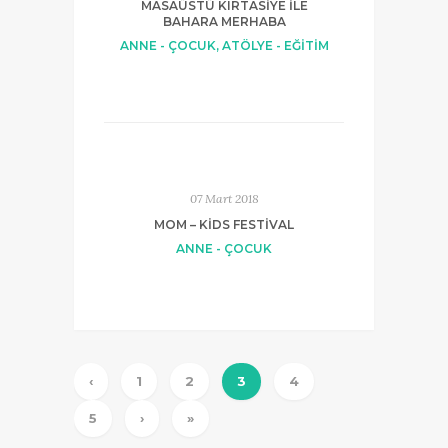
MASAÜSTÜ KIRTASIYE ILE
BAHARA MERHABA
ANNE - ÇOCUK
,
ATÖLYE - EĞİTİM
07 Mart 2018
MOM – KIDS FESTIVAL
ANNE - ÇOCUK
‹
1
2
3
4
5
›
»