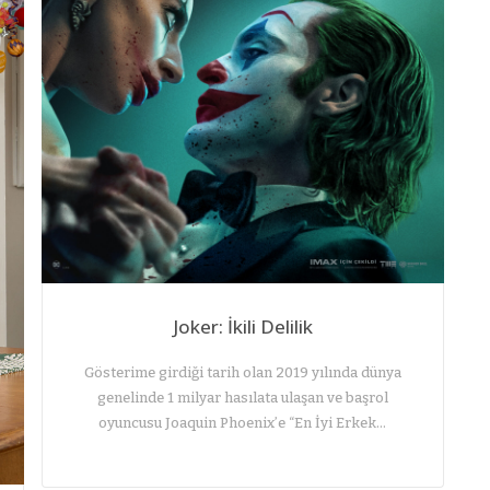
Joker: İkili Delilik
Gösterime girdiği tarih olan 2019 yılında dünya
genelinde 1 milyar hasılata ulaşan ve başrol
oyuncusu Joaquin Phoenix’e “En İyi Erkek…