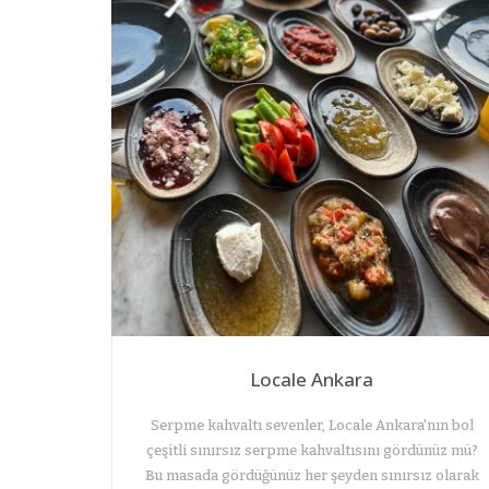
Locale Ankara
Serpme kahvaltı sevenler, Locale Ankara'nın bol
çeşitli sınırsız serpme kahvaltısını gördünüz mü?
Bu masada gördüğünüz her şeyden sınırsız olarak