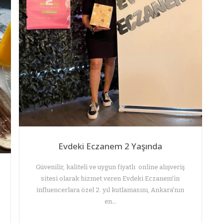
Evdeki Eczanem 2 Yaşında
Güvenilir, kaliteli ve uygun fiyatlı online alışveriş
sitesi olarak hizmet veren Evdeki Eczanem'in
influencerlara özel 2. yıl kutlamasını, Ankara'nın
en…