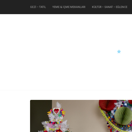
GEZİ – TATİL
YEME & İÇME MEKANLARI
KÜLTÜR – SANAT – EĞLENCE