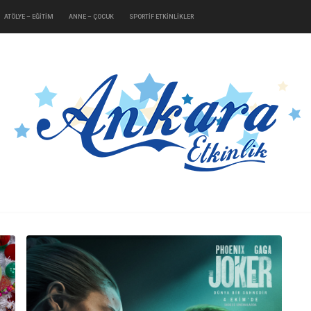
ATÖLYE – EĞİTİM
ANNE – ÇOCUK
SPORTİF ETKİNLİKLER