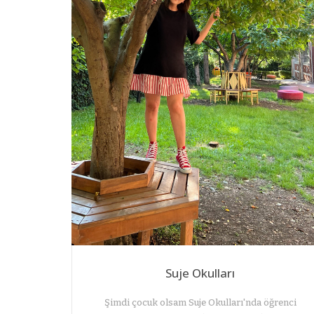
Suje Okulları
Şimdi çocuk olsam Suje Okulları'nda öğrenci