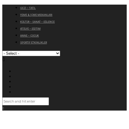
GEZİ – TATİL
YEME & İÇME MEKANLARI
KÜLTÜR – SANAT – EĞLENCE
ATÖLYE – EĞİTİM
ANNE – ÇOCUK
SPORTİF ETKİNLİKLER