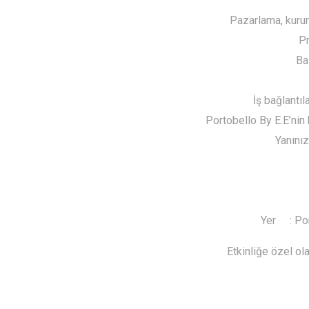
Pazarlama, kurums
Pr
Ba
İş bağlantıl
Portobello By E.E’ni
Yanınız
Yer : Por
Etkinliğe özel ol