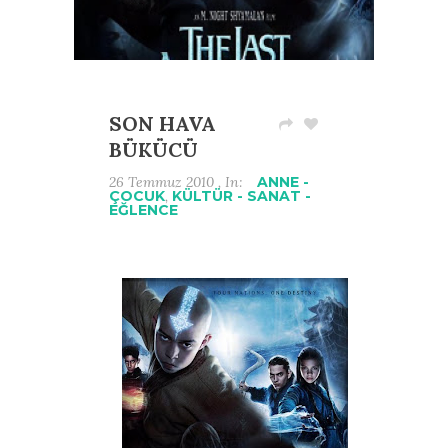
SON HAVA
BÜKÜCÜ
26 Temmuz 2010 , In:
ANNE -
ÇOCUK
,
KÜLTÜR - SANAT -
EĞLENCE