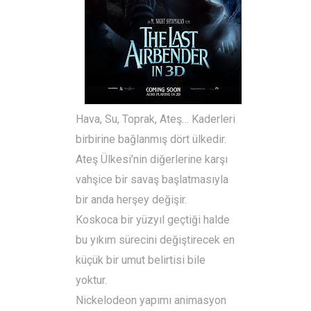
Hava, Su, Toprak, Ateş… Kaderleri
birbirine bağlanmış dört ülkedir.
Ateş Ülkesi’nin diğerlerine karşı
vahşice bir savaş başlatmasıyla
bir anda herşey değişir.
Koskoca bir yüzyıl geçtiği halde
bu yıkım sürecini değiştirecek en
küçük bir umut belirtisi bile
yoktur.
Nickelodeon yapımı animasyon