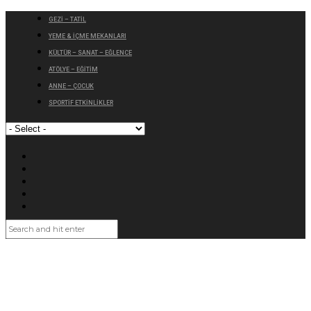
GEZİ – TATİL
YEME & İÇME MEKANLARI
KÜLTÜR – SANAT – EĞLENCE
ATÖLYE – EĞİTİM
ANNE – ÇOCUK
SPORTİF ETKİNLİKLER