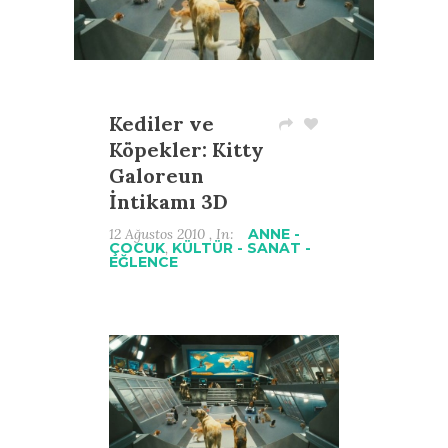
Kediler ve
Köpekler: Kitty
Galoreun
İntikamı 3D
12 Ağustos 2010 , In:
ANNE -
ÇOCUK
,
KÜLTÜR - SANAT -
EĞLENCE