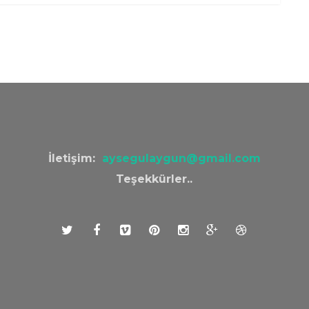
İletişim:
aysegulaygun@gmail.com
Teşekkürler..