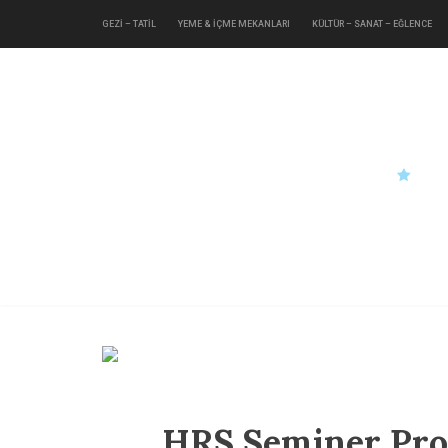
GEZİ – TATİL
YEME & İÇME MEKANLARI
KÜLTÜR – SANAT – EĞLENCE
HRS Seminer Pr