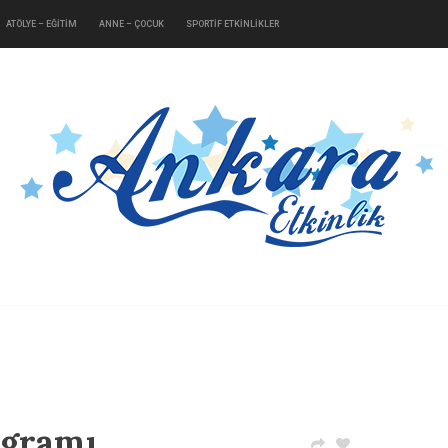
ATÖLYE – EĞİTİM
ANNE – ÇOCUK
SPORTİF ETKİNLİKLER
ogramı