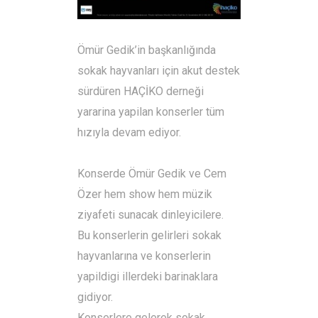
Ömür Gedik’in başkanlığında
sokak hayvanları için akut destek
sürdüren HAÇİKO derneği
yararina yapilan konserler tüm
hızıyla devam ediyor.
Konserde Ömür Gedik ve Cem
Özer hem show hem müzik
ziyafeti sunacak dinleyicilere.
Bu konserlerin gelirleri sokak
hayvanlarına ve konserlerin
yapildigi illerdeki barinaklara
gidiyor.
Konserlere gelerek sokak