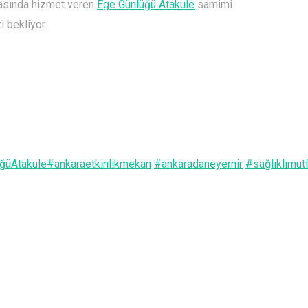
rasında hizmet veren
Ege Günlüğü Atakule
samimi
 bekliyor..
ğüAtakule
#
ankaraetkinlikmekan
#
ankaradaneyernir
#
sağlıklımut