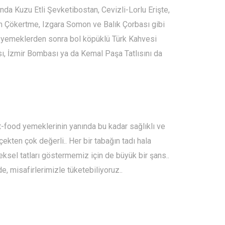
ında Kuzu Etli Şevketibostan, Cevizli-Lorlu Erişte,
m Çökertme, Izgara Somon ve Balık Çorbası gibi
li yemeklerden sonra bol köpüklü Türk Kahvesi
ısı, İzmir Bombası ya da Kemal Paşa Tatlısını da
t-food yemeklerinin yanında bu kadar sağlıklı ve
çekten çok değerli.. Her bir tabağın tadı hala
ksel tatları göstermemiz için de büyük bir şans..
de, misafirlerimizle tüketebiliyoruz..