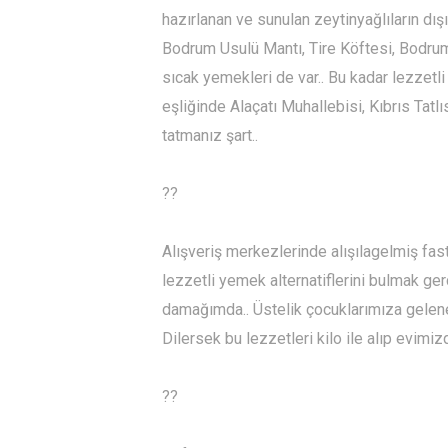
hazırlanan ve sunulan zeytinyağlıların dış
Bodrum Usulü Mantı, Tire Köftesi, Bodru
sıcak yemekleri de var.. Bu kadar lezzet
eşliğinde Alaçatı Muhallebisi, Kıbrıs Tatl
tatmanız şart..
?
?
Alışveriş merkezlerinde alışılagelmiş fas
lezzetli yemek alternatiflerini bulmak ger
damağımda.. Üstelik çocuklarımıza gelene
Dilersek bu lezzetleri kilo ile alıp evimiz
?
?