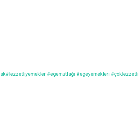
fak
#
lezzetliyemekler
#
egemutfağı
#
egeyemekleri
#
çoklezzetli