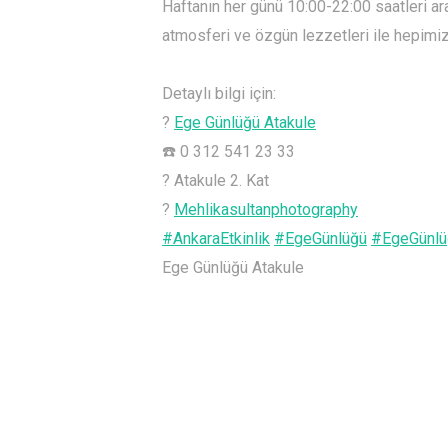
Haftanın her günü 10:00-22:00 saatleri a
atmosferi ve özgün lezzetleri ile hepimizi
Detaylı bilgi için:
?
Ege Günlüğü Atakule
☎️
0 312 541 23 33
?
Atakule 2. Kat
?
Mehlikasultanphotography
#
AnkaraEtkinlik
#
EgeGünlüğü
#
EgeGünlü
Ege Günlüğü Atakule