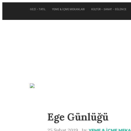
GEZİ – TATİL
YEME & İÇME MEKANLARI
KÜLTÜR – SANAT – EĞLENCE
Ege Günlüğü
25 Şubat 2019 , In:
YEME & İÇME MEKA