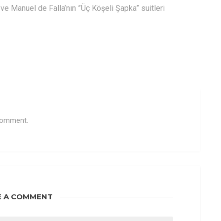
e Manuel de Falla’nın ”Üç Köşeli Şapka” suitleri
 comment.
E A COMMENT