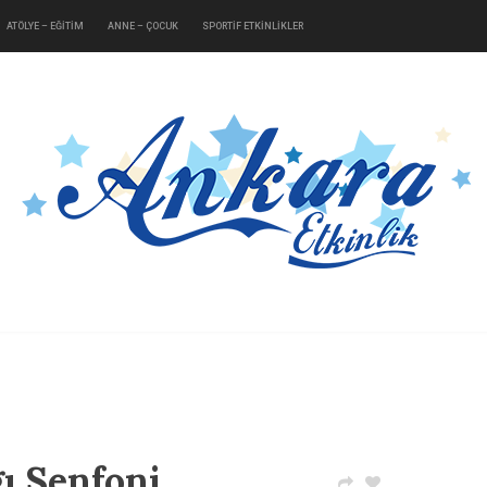
ATÖLYE – EĞİTİM
ANNE – ÇOCUK
SPORTİF ETKİNLİKLER
ı Senfoni