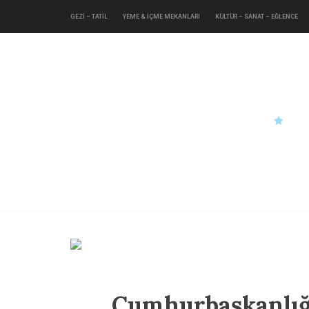
GEZİ – TATİL
YEME & İÇME MEKANLARI
KÜLTÜR – SANAT – EĞLENCE
Cumhurbaşkanlığ