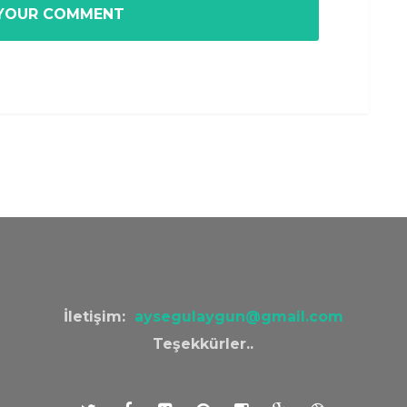
İletişim:
aysegulaygun@gmail.com
Teşekkürler..