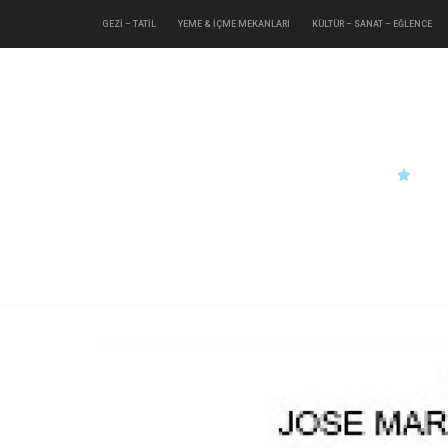
GEZİ – TATİL
YEME & İÇME MEKANLARI
KÜLTÜR – SANAT – EĞLENCE