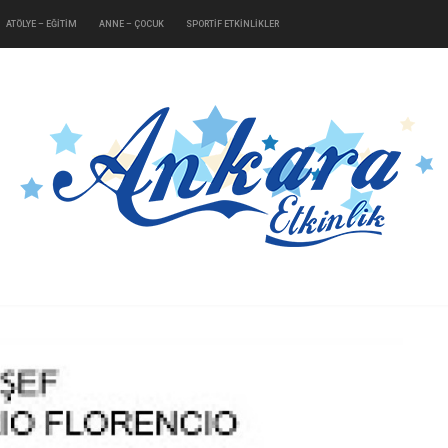
ATÖLYE – EĞİTİM
ANNE – ÇOCUK
SPORTİF ETKİNLİKLER