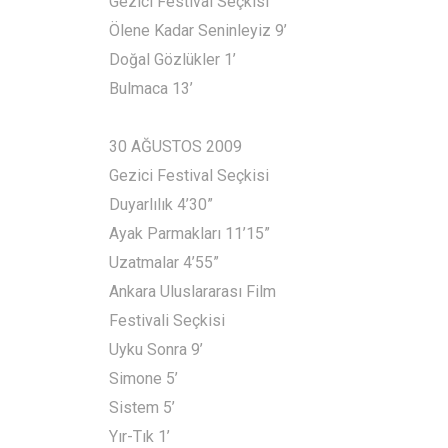
Gezici Festival Seçkisi
Ölene Kadar Seninleyiz 9’
Doğal Gözlükler 1’
Bulmaca 13’
30 AĞUSTOS 2009
Gezici Festival Seçkisi
Duyarlılık 4’30”
Ayak Parmakları 11’15”
Uzatmalar 4’55”
Ankara Uluslararası Film
Festivali Seçkisi
Uyku Sonra 9’
Simone 5’
Sistem 5’
Yır-Tık 1’