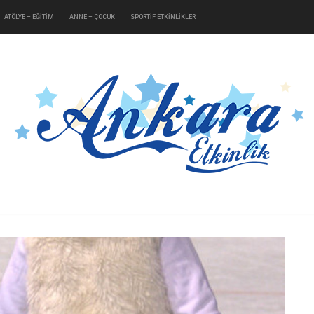
ATÖLYE – EĞİTİM
ANNE – ÇOCUK
SPORTİF ETKİNLİKLER