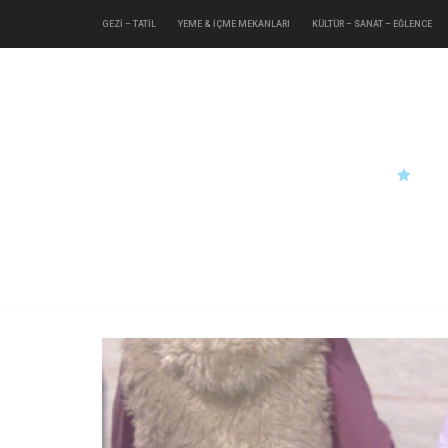
GEZİ – TATİL
YEME & İÇME MEKANLARI
KÜLTÜR – SANAT – EĞLENCE