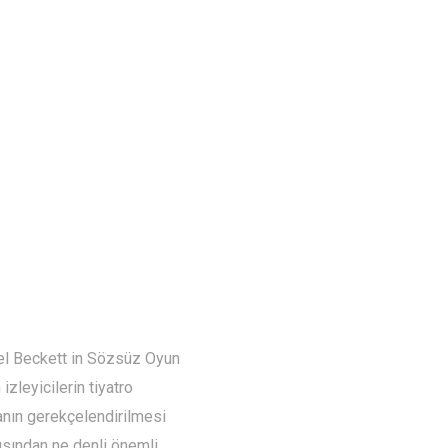
uel Beckett in Sözsüz Oyun
zleyicilerin tiyatro
lmanın gerekçelendirilmesi
ısından ne denli önemli