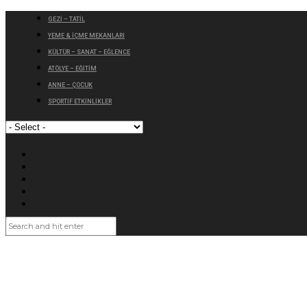
GEZİ – TATİL
YEME & İÇME MEKANLARI
KÜLTÜR – SANAT – EĞLENCE
ATÖLYE – EĞİTİM
ANNE – ÇOCUK
SPORTİF ETKİNLİKLER