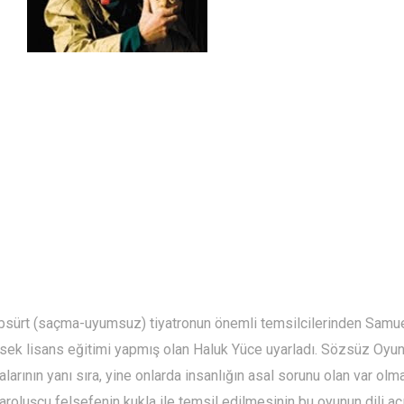
. Absürt (saçma-uyumsuz) tiyatronun önemli temsilcilerinden Sam
sek lisans eğitimi yapmış olan Haluk Yüce uyarladı. Sözsüz Oyun i
amalarının yanı sıra, yine onlarda insanlığın asal sorunu olan var o
roluşçu felsefenin kukla ile temsil edilmesinin bu oyunun dili aç