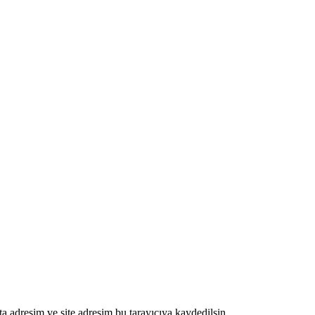
a adresim ve site adresim bu tarayıcıya kaydedilsin.