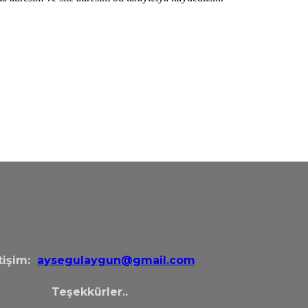
etişim:
aysegulaygun@gmail.com
Teşekkürler..