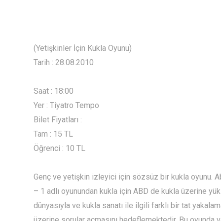
(Yetişkinler İçin Kukla Oyunu)
Tarih : 28.08.2010
Saat : 18:00
Yer : Tiyatro Tempo
Bilet Fiyatları :
Tam : 15 TL
Öğrenci : 10 TL
Genç ve yetişkin izleyici için sözsüz bir kukla oyunu
– 1 adlı oyunundan kukla için ABD de kukla üzerine yük
dünyasıyla ve kukla sanatı ile ilgili farklı bir tat yakal
üzerine sorular açmasını hedeflemektedir. Bu oyunda va