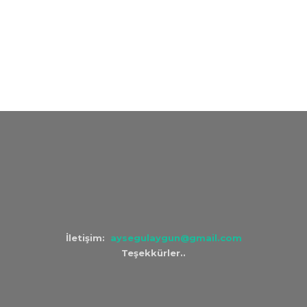
İletişim:
aysegulaygun@gmail.com
Teşekkürler..