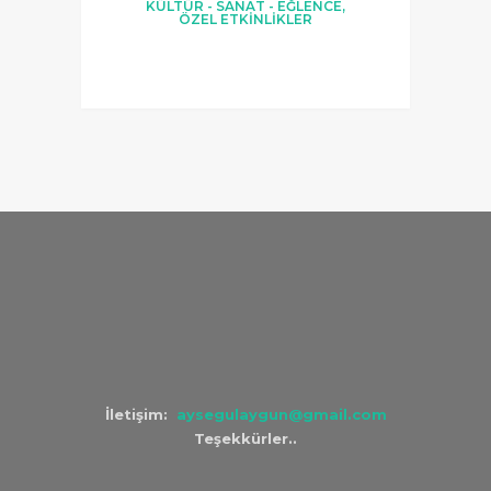
KÜLTÜR - SANAT - EĞLENCE
,
ÖZEL ETKİNLİKLER
İletişim:
aysegulaygun@gmail.com
Teşekkürler..